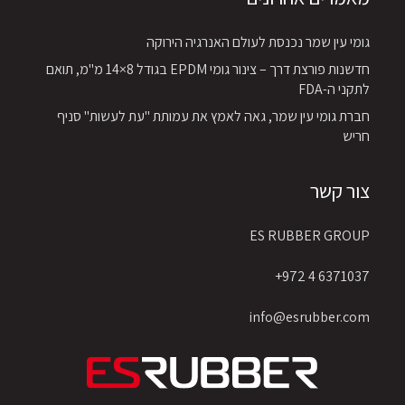
גומי עין שמר נכנסת לעולם האנרגיה הירוקה
חדשנות פורצת דרך – צינור גומי EPDM בגודל 8×14 מ"מ, תואם
לתקני ה-FDA
חברת גומי עין שמר, גאה לאמץ את עמותת "עת לעשות" סניף
חריש
צור קשר
ES RUBBER GROUP
6371037 4 972+
info@esrubber.com