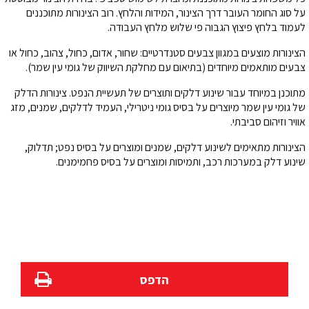
על סוג החומר העובר דרך הצינור, המידות והלחץ. רוב הצינורות מתוכננים
לעמוד בלחץ פיצוץ הגבוה פי שלוש מלחץ העבודה.
הצינורות מוצעים במגוון צבעים סטנדרטיים: שחור, אדום, כחול, צהוב, כחול או
צבעים מותאמים מיוחדים (בתיאום עם מחלקת השיווק של גומי עין שמר).
מתוכנן במיוחד עבור שינוע דלקים ותוצרים של תעשיית הנפט. צינורות הדלק
של גומי עין שמר מיוצרים על בסיס גומי ניטרילי, העמיד לדלקים, שמנים, מזג
אוויר וזיהום סביבתי.
הצינורות מתאימים לשינוע דלקים, שמנים ומוצרים על בסיס נפט; תדלוק,
שינוע דלק במערכות רכב, ותמיסות ומוצרים על בסיס פחמימנים.
הדפס