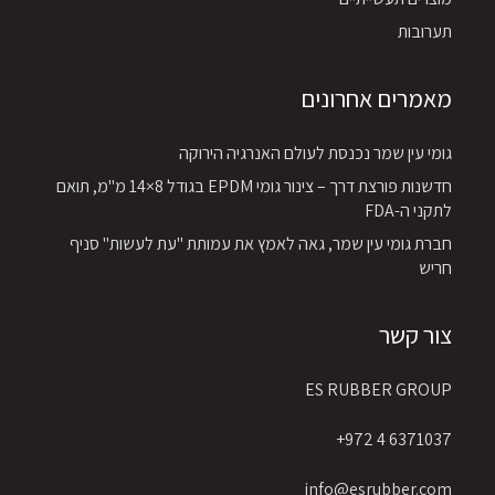
תערובות
מאמרים אחרונים
גומי עין שמר נכנסת לעולם האנרגיה הירוקה
חדשנות פורצת דרך – צינור גומי EPDM בגודל 8×14 מ"מ, תואם
לתקני ה-FDA
חברת גומי עין שמר, גאה לאמץ את עמותת "עת לעשות" סניף
חריש
צור קשר
ES RUBBER GROUP
6371037 4 972+
info@esrubber.com