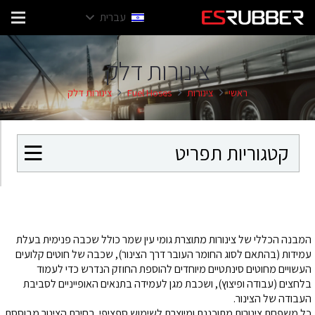
עברית
צינורות דלק
ראשי
צינורות
Fuel Hoses
צינורות דלק
קטגוריות תפריט
המבנה הכללי של צינורות מתוצרת גומי עין שמר כולל שכבה פנימית בעלת
עמידות (בהתאם לסוג החומר העובר דרך הצינור), שכבה של חוטים קלועים
העשויים מחוטים סינתטיים מיוחדים להוספת החוזק הנדרש כדי לעמוד
בלחצים (עבודה ופיצוץ), ושכבת מגן לעמידה בתנאים האופייניים לסביבת
העבודה של הצינור.
כל משפחת צינורות מתוכננת ומיוצרת לשימוש ספציפי. בחירת הצינור מבוססת