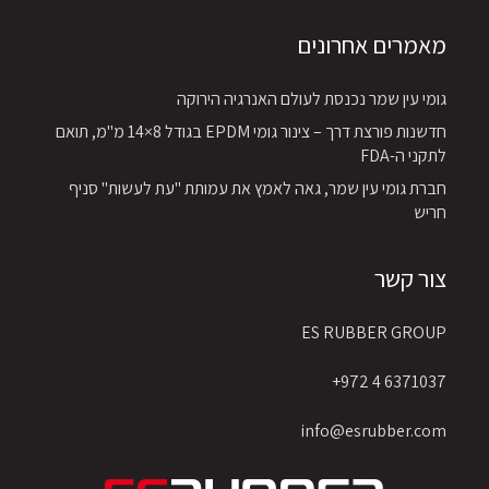
מאמרים אחרונים
גומי עין שמר נכנסת לעולם האנרגיה הירוקה
חדשנות פורצת דרך – צינור גומי EPDM בגודל 8×14 מ"מ, תואם
לתקני ה-FDA
חברת גומי עין שמר, גאה לאמץ את עמותת "עת לעשות" סניף
חריש
צור קשר
ES RUBBER GROUP
6371037 4 972+
info@esrubber.com