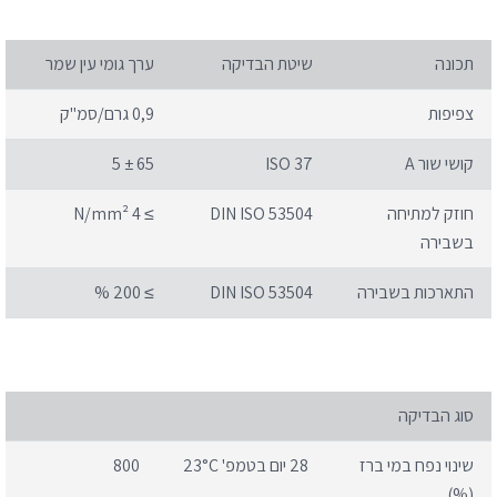
תכונה
שיטת הבדיקה
ערך גומי עין שמר
צפיפות
0,9 גרם/סמ"ק
קושי שור A
ISO 37
65 ± 5
חוזק למתיחה
DIN ISO 53504
≥ 4 N/mm²
בשבירה
התארכות בשבירה
DIN ISO 53504
≥ 200 %
סוג הבדיקה
שינוי נפח במי ברז
28 יום בטמפ' 23°C
800
(%)