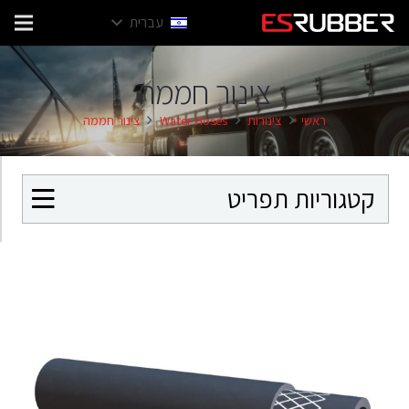
עברית
צינור חממה
ראשי
צינורות
Water Hoses
צינור חממה
קטגוריות תפריט