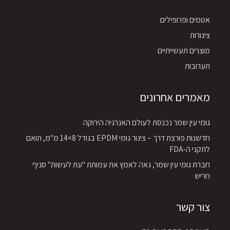
אטמים ופרופילים
צינורות
מוצרים תעשייתיים
תערובות
מאמרים אחרונים
גומי עין שמר נכנסת לעולם האנרגיה הירוקה
חדשנות פורצת דרך – צינור גומי EPDM בגודל 8×14 מ"מ, תואם
לתקני ה-FDA
חברת גומי עין שמר, גאה לאמץ את עמותת "עת לעשות" סניף
חריש
צור קשר