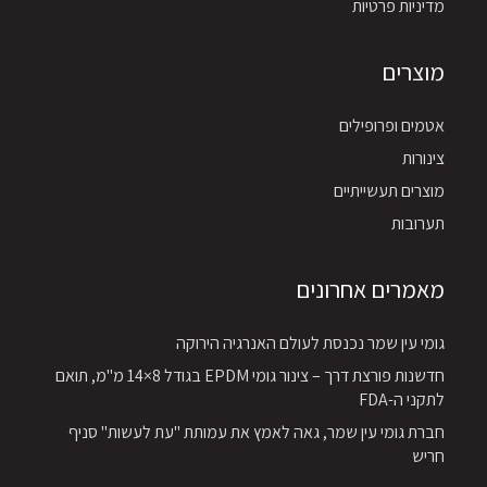
מדיניות פרטיות
מוצרים
אטמים ופרופילים
צינורות
מוצרים תעשייתיים
תערובות
מאמרים אחרונים
גומי עין שמר נכנסת לעולם האנרגיה הירוקה
חדשנות פורצת דרך – צינור גומי EPDM בגודל 8×14 מ"מ, תואם
לתקני ה-FDA
חברת גומי עין שמר, גאה לאמץ את עמותת "עת לעשות" סניף
חריש