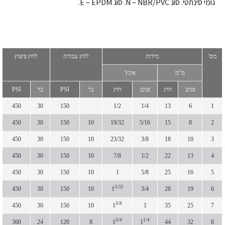
גומי סינתטי. סוג N – NBR/PVC. סוג E – EPDM.
מס'
מידות
לחץ עבודה
לחץ פיצוץ
מ"מ
אינץ'
פנים
חוץ
פנים
חוץ
בר
PSI
בר
PSI
450
30
150
1/2
1/4
13
6
1
450
30
150
10
19/32
5/16
15
8
2
450
30
150
10
23/32
3/8
18
10
3
450
30
150
10
7/8
1/2
22
13
4
450
30
150
10
1
5/8
25
16
5
3/32
450
30
150
10
1
3/4
28
19
6
3/8
450
30
150
10
1
1
35
25
7
3/4
1/4
360
24
120
8
1
1
44
32
8