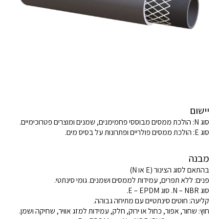
יישום
סוג N: הולכת ממסים מבוססי פחמימנים, שמנים ומוצרים פטרוכימיים.
סוג E: הולכת ממסים פולריים ופתרונות על בסיס מים.
מבנה
בהתאם לסוג הצינור (E או N)
פנים: ללא תפרים, עמידות לממסים ושמנים. גומי סינתטי.
סוג N – NBR. סוג E – EPDM.
קליעה: חוטים סינתטיים עם מתיחה גבוהה.
חוץ: שחור, אפור, כחול או ירוק, חלק, עמידות למזג אוויר, שחיקה ושמן.