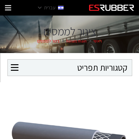
עברית
צינור לממסים
ראשי
hoses main
צינור לממסים
קטגוריות תפריט