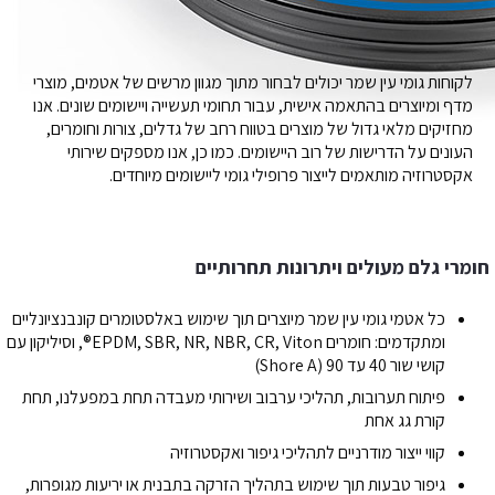
לקוחות גומי עין שמר יכולים לבחור מתוך מגוון מרשים של אטמים, מוצרי
מדף ומיוצרים בהתאמה אישית, עבור תחומי תעשייה ויישומים שונים. אנו
מחזיקים מלאי גדול של מוצרים בטווח רחב של גדלים, צורות וחומרים,
העונים על הדרישות של רוב היישומים. כמו כן, אנו מספקים שירותי
אקסטרוזיה מותאמים לייצור פרופילי גומי ליישומים מיוחדים.
חומרי גלם מעולים ויתרונות תחרותיים
כל אטמי גומי עין שמר מיוצרים תוך שימוש באלסטומרים קונבנציונליים
ומתקדמים: חומרים EPDM, SBR, NR, NBR, CR, Viton®, וסיליקון עם
קושי שור 40 עד 90 (Shore A)
פיתוח תערובות, תהליכי ערבוב ושירותי מעבדה תחת במפעלנו, תחת
קורת גג אחת
קווי ייצור מודרניים לתהליכי גיפור ואקסטרוזיה
גיפור טבעות תוך שימוש בתהליך הזרקה בתבנית או יריעות מגופרות,