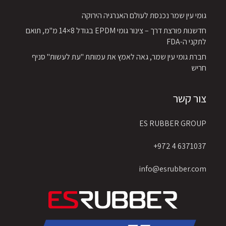
גומי עין שמר נכנסת לעולם האנרגיה הירוקה
חדשנות פורצת דרך – צינור גומי EPDM בגודל 8×14 מ"מ, תואם
לתקני ה-FDA
חברת גומי עין שמר, גאה לאמץ את עמותת "עת לעשות" סניף
חריש
צור קשר
ES RUBBER GROUP
6371037 4 972+
info@esrubber.com