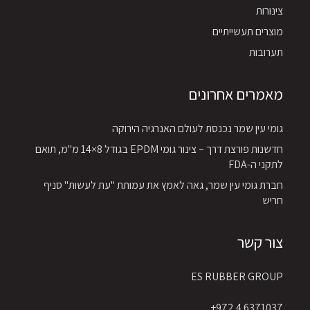
צינורות
מוצרים תעשייתיים
תערובות
מאמרים אחרונים
גומי עין שמר נכנסת לעולם האנרגיה הירוקה
חדשנות פורצת דרך – צינור גומי EPDM בגודל 8×14 מ"מ, תואם
לתקני ה-FDA
חברת גומי עין שמר, גאה לאמץ את עמותת "עת לעשות" סניף
חריש
צור קשר
ES RUBBER GROUP
6371037 4 972+