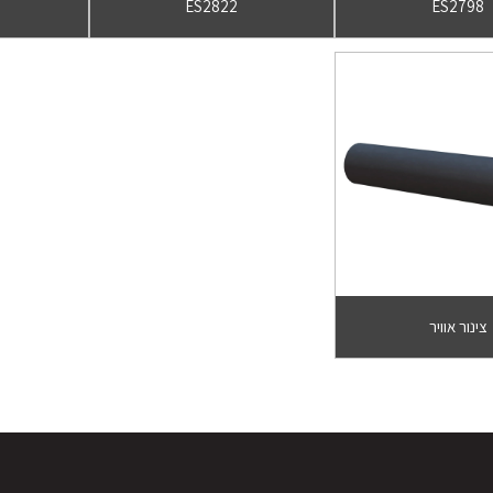
ES2822
ES2798
צינור אוויר