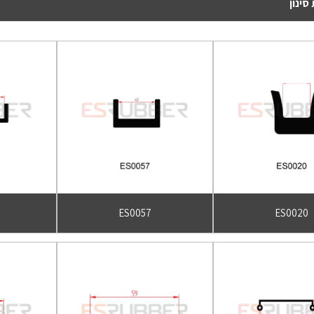
סינון
ES0057
ES0020