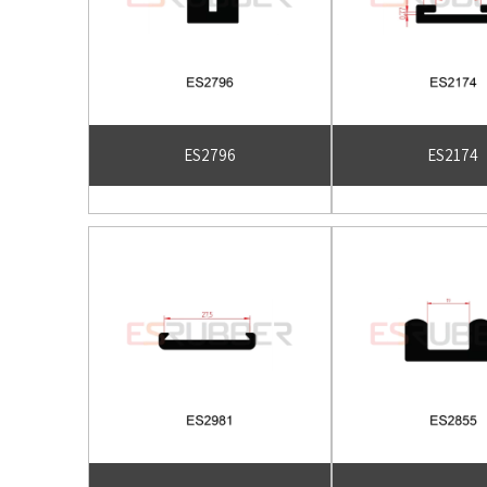
ES2796
ES2174