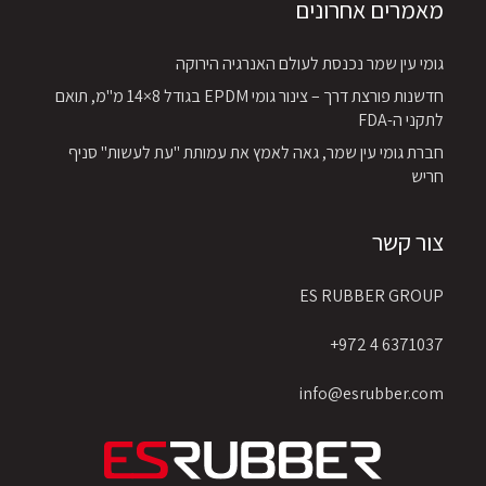
מאמרים אחרונים
גומי עין שמר נכנסת לעולם האנרגיה הירוקה
חדשנות פורצת דרך – צינור גומי EPDM בגודל 8×14 מ"מ, תואם
לתקני ה-FDA
חברת גומי עין שמר, גאה לאמץ את עמותת "עת לעשות" סניף
חריש
צור קשר
ES RUBBER GROUP
6371037 4 972+
info@esrubber.com