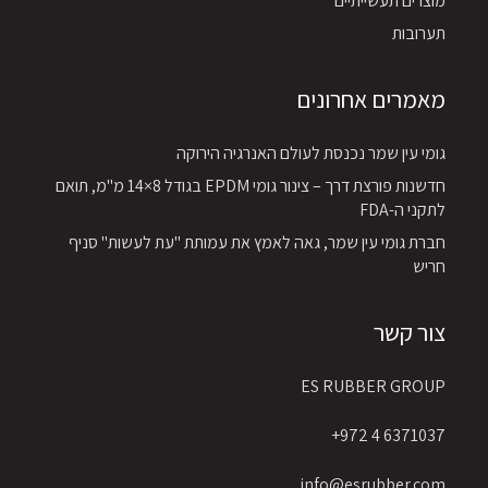
מוצרים תעשייתיים
תערובות
מאמרים אחרונים
גומי עין שמר נכנסת לעולם האנרגיה הירוקה
חדשנות פורצת דרך – צינור גומי EPDM בגודל 8×14 מ"מ, תואם
לתקני ה-FDA
חברת גומי עין שמר, גאה לאמץ את עמותת "עת לעשות" סניף
חריש
צור קשר
ES RUBBER GROUP
6371037 4 972+
info@esrubber.com