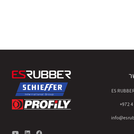
ר
ES RUBBE
info@esru