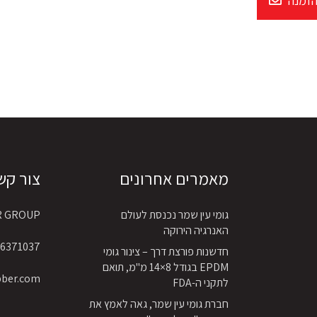
הזמנה
מאמרים אחרונים
צור קש
גומי עין שמר נכנסת לעולם
R GROUP
האנרגיה הירוקה
6371037 4 972+
חדשנות פורצת דרך – צינור גומי
EPDM בגודל 8×14 מ"מ, תואם
bber.com
לתקני ה-FDA
חברת גומי עין שמר, גאה לאמץ את