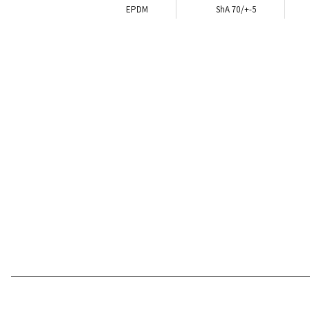
EPDM
ShA 70/+-5