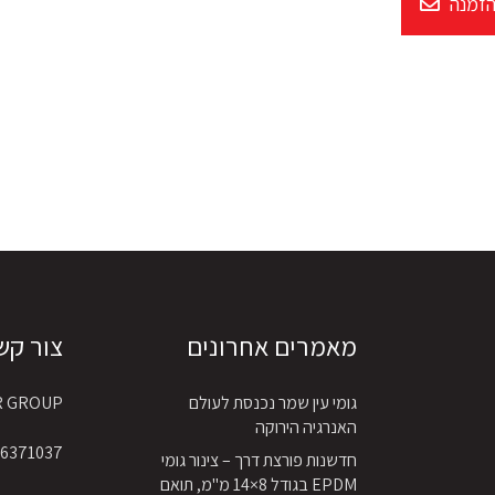
הזמנה
מאמרים אחרונים
צור קש
גומי עין שמר נכנסת לעולם
R GROUP
האנרגיה הירוקה
6371037 4 972+
חדשנות פורצת דרך – צינור גומי
EPDM בגודל 8×14 מ"מ, תואם