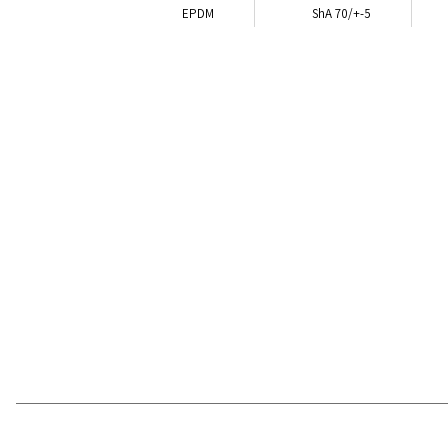
EPDM
ShA 70/+-5