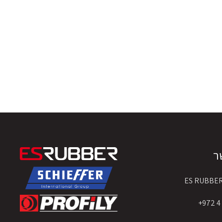
ר
ES RUBBE