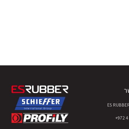
ר
ES RUBBE