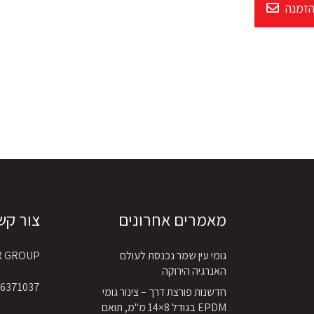
הזמנה
מאמרים אחרונים
צור קש
גומי עין שמר נכנסת לעולם
R GROUP
האנרגיה הירוקה
6371037 4 972+
חדשנות פורצת דרך – צינור גומי
EPDM בגודל 8×14 מ"מ, תואם