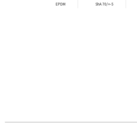
EPDM
ShA 70/+-5