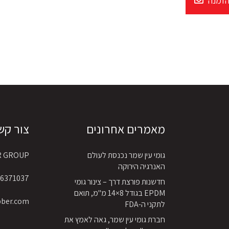
הזמנה
מאמרים אחרונים
צור קש
גומי עין שמר נכנסת לעולם
R GROUP
האנרגיה הירוקה
6371037 4 972+
חדשנות פורצת דרך – צינור גומי
EPDM בגודל 8×14 מ"מ, תואם
bber.com
לתקני ה-FDA
חברת גומי עין שמר, גאה לאמץ את