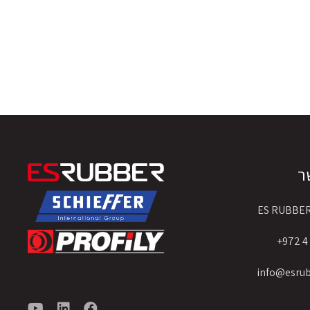
ר
ES RUBBE
info@esru