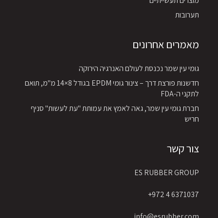
מוצרים תעשייתיים
תערובות
מאמרים אחרונים
גומי עין שמר נכנסת לעולם האנרגיה הירוקה
חדשנות פורצת דרך – צינור גומי EPDM בגודל 8×14 מ"מ, תואם
לתקני ה-FDA
חברת גומי עין שמר, גאה לאמץ את עמותת "עת לעשות" סניף
חריש
צור קשר
ES RUBBER GROUP
6371037 4 972+
info@esrubber.com