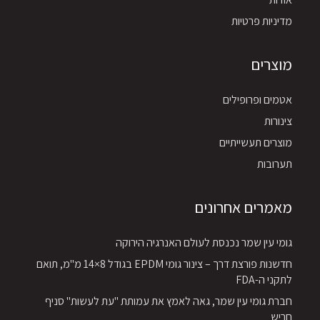
מדיניות פרטיות
מוצרים
אטמים ופרופילים
צינורות
מוצרים תעשייתיים
תערובות
מאמרים אחרונים
גומי עין שמר נכנסת לעולם האנרגיה הירוקה
חדשנות פורצת דרך – צינור גומי EPDM בגודל 8×14 מ"מ, תואם
לתקני ה-FDA
חברת גומי עין שמר, גאה לאמץ את עמותת "עת לעשות" סניף
חריש