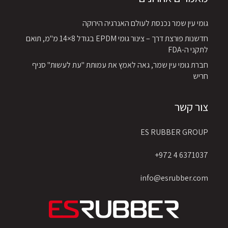
גומי עין שמר נכנסת לעולם האנרגיה הירוקה
חדשנות פורצת דרך – צינור גומי EPDM בגודל 8×14 מ"מ, תואם
לתקני ה-FDA
חברת גומי עין שמר, גאה לאמץ את עמותת "עת לעשות" סניף
חריש
צור קשר
ES RUBBER GROUP
6371037 4 972+
info@esrubber.com