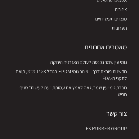
אטמים ופרופילים
צינורות
מוצרים תעשייתיים
תערובות
מאמרים אחרונים
גומי עין שמר נכנסת לעולם האנרגיה הירוקה
חדשנות פורצת דרך – צינור גומי EPDM בגודל 8×14 מ"מ, תואם
לתקני ה-FDA
חברת גומי עין שמר, גאה לאמץ את עמותת "עת לעשות" סניף
חריש
צור קשר
ES RUBBER GROUP