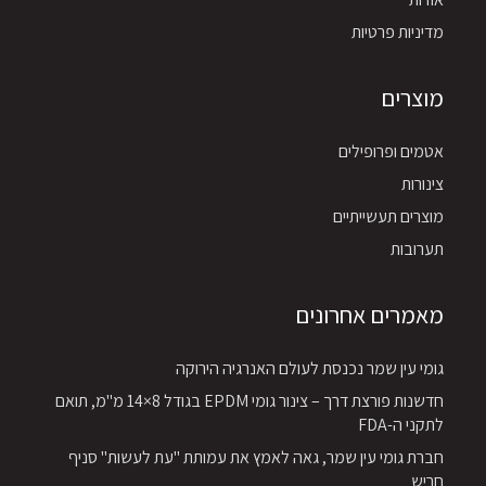
מדיניות פרטיות
מוצרים
אטמים ופרופילים
צינורות
מוצרים תעשייתיים
תערובות
מאמרים אחרונים
גומי עין שמר נכנסת לעולם האנרגיה הירוקה
חדשנות פורצת דרך – צינור גומי EPDM בגודל 8×14 מ"מ, תואם
לתקני ה-FDA
חברת גומי עין שמר, גאה לאמץ את עמותת "עת לעשות" סניף
חריש