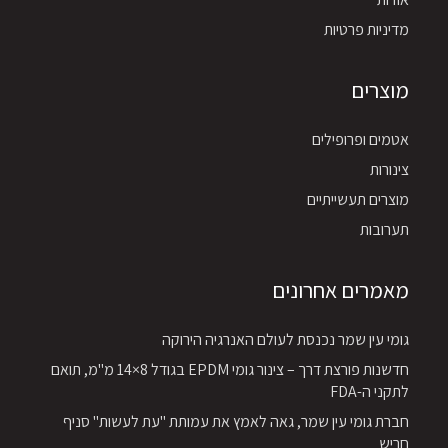
מדיניות פרטיות
מוצרים
אטמים ופרופילים
צינורות
מוצרים תעשייתיים
תערובות
מאמרים אחרונים
גומי עין שמר נכנסת לעולם האנרגיה הירוקה
חדשנות פורצת דרך – צינור גומי EPDM בגודל 8×14 מ"מ, תואם
לתקני ה-FDA
חברת גומי עין שמר, גאה לאמץ את עמותת "עת לעשות" סניף
חריש