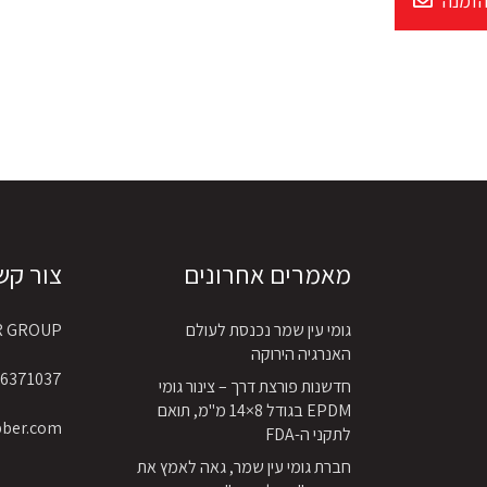
הזמנה
מאמרים אחרונים
צור קש
גומי עין שמר נכנסת לעולם
R GROUP
האנרגיה הירוקה
6371037 4 972+
חדשנות פורצת דרך – צינור גומי
EPDM בגודל 8×14 מ"מ, תואם
bber.com
לתקני ה-FDA
חברת גומי עין שמר, גאה לאמץ את