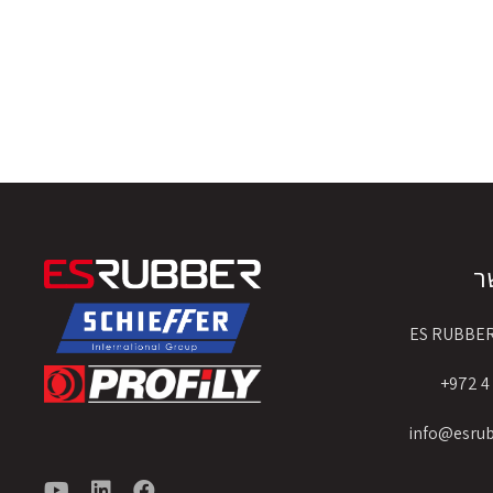
ר
ES RUBBE
info@esru