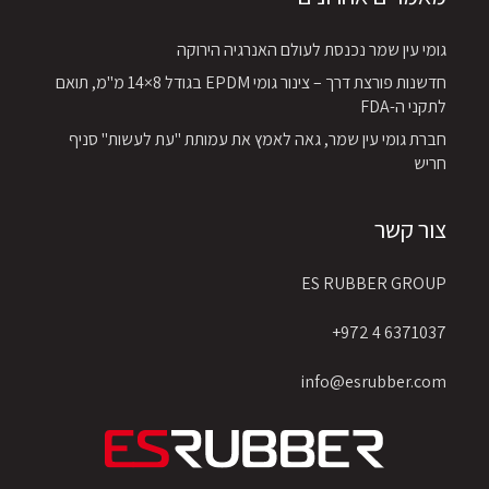
גומי עין שמר נכנסת לעולם האנרגיה הירוקה
חדשנות פורצת דרך – צינור גומי EPDM בגודל 8×14 מ"מ, תואם
לתקני ה-FDA
חברת גומי עין שמר, גאה לאמץ את עמותת "עת לעשות" סניף
חריש
צור קשר
ES RUBBER GROUP
6371037 4 972+
info@esrubber.com