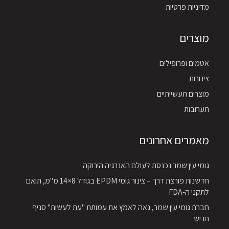
מדיניות פרטיות
מוצרים
אטמים ופרופילים
צינורות
מוצרים תעשייתיים
תערובות
מאמרים אחרונים
גומי עין שמר נכנסת לעולם האנרגיה הירוקה
חדשנות פורצת דרך – צינור גומי EPDM בגודל 8×14 מ"מ, תואם
לתקני ה-FDA
חברת גומי עין שמר, גאה לאמץ את עמותת "עת לעשות" סניף
חריש