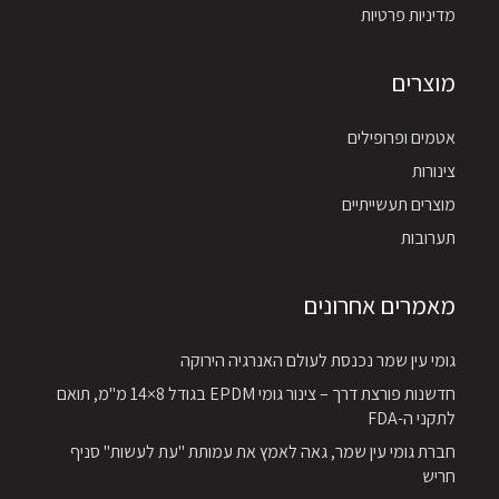
מדיניות פרטיות
מוצרים
אטמים ופרופילים
צינורות
מוצרים תעשייתיים
תערובות
מאמרים אחרונים
גומי עין שמר נכנסת לעולם האנרגיה הירוקה
חדשנות פורצת דרך – צינור גומי EPDM בגודל 8×14 מ"מ, תואם
לתקני ה-FDA
חברת גומי עין שמר, גאה לאמץ את עמותת "עת לעשות" סניף
חריש