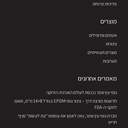
מדיניות פרטיות
מוצרים
אטמים ופרופילים
צינורות
מוצרים תעשייתיים
תערובות
מאמרים אחרונים
גומי עין שמר נכנסת לעולם האנרגיה הירוקה
חדשנות פורצת דרך – צינור גומי EPDM בגודל 8×14 מ"מ, תואם
לתקני ה-FDA
חברת גומי עין שמר, גאה לאמץ את עמותת "עת לעשות" סניף
חריש