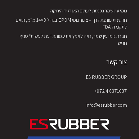
גומי עין שמר נכנסת לעולם האנרגיה הירוקה
חדשנות פורצת דרך – צינור גומי EPDM בגודל 8×14 מ"מ, תואם
לתקני ה-FDA
חברת גומי עין שמר, גאה לאמץ את עמותת "עת לעשות" סניף
חריש
צור קשר
ES RUBBER GROUP
6371037 4 972+
info@esrubber.com