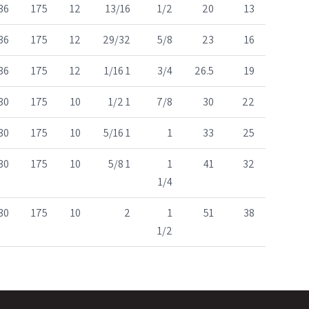
36
175
12
13/16
1/2
20
13
36
175
12
29/32
5/8
23
16
36
175
12
1 1/16
3/4
26.5
19
30
175
10
1 1/2
7/8
30
22
30
175
10
1 5/16
1
33
25
30
175
10
1 5/8
1
41
32
1/4
30
175
10
2
1
51
38
1/2