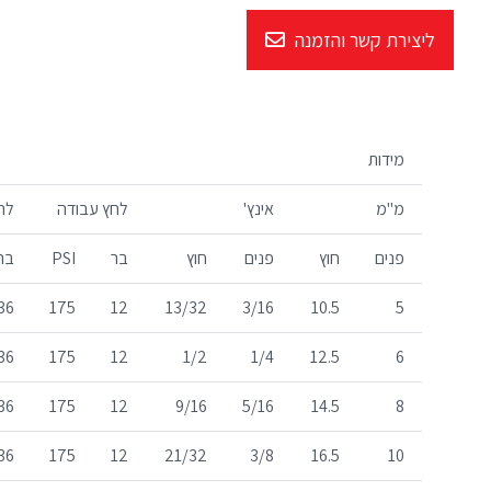
ליצירת קשר והזמנה
מידות
מ"מ
אינץ'
לחץ עבודה
לחץ
פנים
חוץ
פנים
חוץ
בר
PSI
בר
36
175
12
13/32
3/16
10.5
5
36
175
12
1/2
1/4
12.5
6
36
175
12
9/16
5/16
14.5
8
36
175
12
21/32
3/8
16.5
10