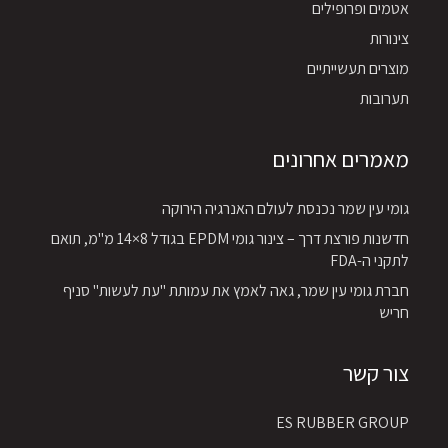
אטמים ופרופילים
צינורות
מוצרים תעשייתיים
תערובות
מאמרים אחרונים
גומי עין שמר נכנסת לעולם האנרגיה הירוקה
חדשנות פורצת דרך – צינור גומי EPDM בגודל 8×14 מ"מ, תואם
לתקני ה-FDA
חברת גומי עין שמר, גאה לאמץ את עמותת "עת לעשות" סניף
חריש
צור קשר
ES RUBBER GROUP