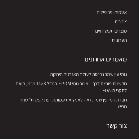
אטמים ופרופילים
צינורות
מוצרים תעשייתיים
תערובות
מאמרים אחרונים
גומי עין שמר נכנסת לעולם האנרגיה הירוקה
חדשנות פורצת דרך – צינור גומי EPDM בגודל 8×14 מ"מ, תואם
לתקני ה-FDA
חברת גומי עין שמר, גאה לאמץ את עמותת "עת לעשות" סניף
חריש
צור קשר