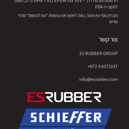
חדשנות פורצת דרך – צינור גומי EPDM בגודל 8×14 מ"מ, תואם
לתקני ה-FDA
חברת גומי עין שמר, גאה לאמץ את עמותת "עת לעשות" סניף
חריש
צור קשר
ES RUBBER GROUP
6371037 4 972+
info@esrubber.com