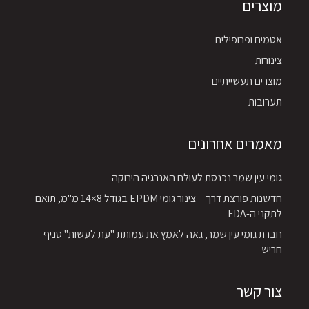
מוצרים
אטמים ופרופילים
צינורות
מוצרים תעשייתיים
תערובות
מאמרים אחרונים
גומי עין שמר נכנסת לעולם האנרגיה הירוקה
חדשנות פורצת דרך – צינור גומי EPDM בגודל 8×14 מ"מ, תואם
לתקני ה-FDA
חברת גומי עין שמר, גאה לאמץ את עמותת "עת לעשות" סניף
חריש
צור קשר