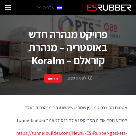
עברית
פרויקט מנהרה חדש
באוסטריה – מנהרת
קוראלם – Koralm
לפני 9 שנים
חדשות
אטמים מתוצרת גומי עין שמר ששימשו עבור מנהרת קוראלם
למידע נוסף אודות הפרויקט נא להיכנס למאמר Tunnelbuilder
https://tunnelbuilder.com/News/-ES-Rubber-gaskets-