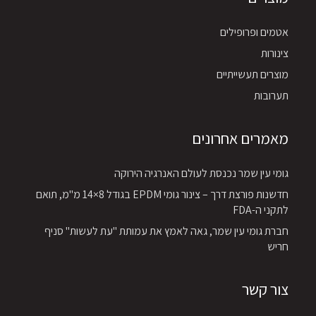
אטמים ופרופילים
צינורות
מוצרים תעשייתיים
תערובות
מאמרים אחרונים
גומי עין שמר נכנסת לעולם האנרגיה הירוקה
חדשנות פורצת דרך – צינור גומי EPDM בגודל 8×14 מ"מ, תואם
לתקני ה-FDA
חברת גומי עין שמר, גאה לאמץ את עמותת "עת לעשות" סניף
חריש
צור קשר