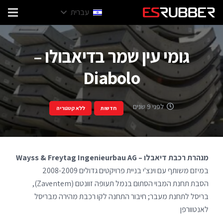
עברית
גומי עין שמר בדיאבולו –
Diabolo
לפני 9 שנים
חדשות
ללא קטגוריה
מנהרת רכבת דיאבלו – Wayss & Freytag Ingenieurbau AG
במיזם משותף עם וינצ'י בניית פרויקטים גדולים 2008-2009
הסבת תחנת המבוי הסתום בנמל תעופה זוונטם (Zaventem),
בריסל לתחנת מעבר; חיבור התחנה לקו רכבת מהירה מבריסל
לאנטוורפן